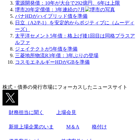
電源開発債：10年が大台で292億円、6年は上限
堺市20年定償債：3年連続の7月
パナHDがハイブリッド債を準備
日立（A2/P-1）を安定的からポジティブに（ムーディ
ーズ）
太平洋セメント5年債：格上げ後1回目は同格プラスア
ルファ
ジェイテクトが5年債を準備
三菱地所物流R3年債：3年ぶりの登場
コスモエネルギーHDがGBを準備
株式・債券の発行市場にフォーカスしたニュースサイト
財務担当に聞く
上場会見
新規上場企業のいま
M＆A
格付け