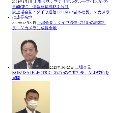
上場会見：マテリアルグループ<156A>の
2024年4月2日
青﨑CEO、情報発信戦略を設計
上場会見：ダイワ通信<7116>の岩本社
2022年12月27日
長、AIカメラに成長余地
上場会見：
2023年10月27日
KOKUSAI ELECTRIC<6525>の金井社長、ALD技術を
展開