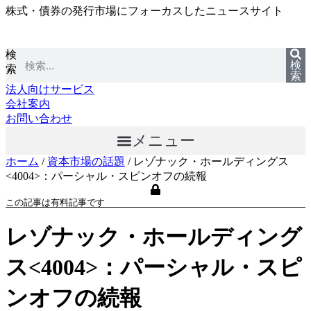
株式・債券の発行市場にフォーカスしたニュースサイト
コ
ン
テ
検
ン
検
索
ツ
索
に
法人向けサービス
ス
会社案内
キ
お問い合わせ
ッ
メニュー
プ
ホーム
/
資本市場の話題
/
レゾナック・ホールディングス
<4004>：パーシャル・スピンオフの続報
この記事は有料記事です
レゾナック・ホールディング
ス<4004>：パーシャル・スピ
ンオフの続報