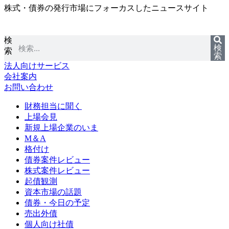
株式・債券の発行市場にフォーカスしたニュースサイト
コ
ン
テ
検
ン
検
索
ツ
索
に
法人向けサービス
ス
会社案内
キ
お問い合わせ
ッ
プ
財務担当に聞く
上場会見
新規上場企業のいま
M＆A
格付け
債券案件レビュー
株式案件レビュー
起債観測
資本市場の話題
債券・今日の予定
売出外債
個人向け社債