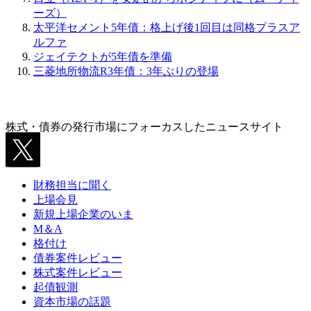
ーズ）
太平洋セメント5年債：格上げ後1回目は同格プラスア
ルファ
ジェイテクトが5年債を準備
三菱地所物流R3年債：3年ぶりの登場
株式・債券の発行市場にフォーカスしたニュースサイト
財務担当に聞く
上場会見
新規上場企業のいま
M＆A
格付け
債券案件レビュー
株式案件レビュー
起債観測
資本市場の話題