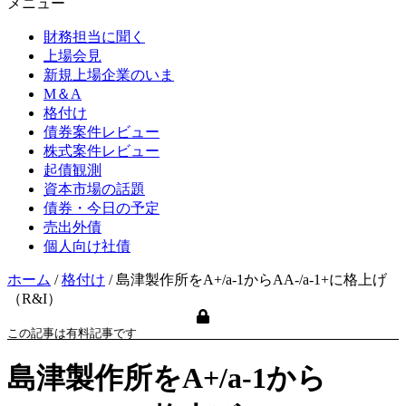
メニュー
財務担当に聞く
上場会見
新規上場企業のいま
M＆A
格付け
債券案件レビュー
株式案件レビュー
起債観測
資本市場の話題
債券・今日の予定
売出外債
個人向け社債
ホーム
/
格付け
/
島津製作所をA+/a-1からAA-/a-1+に格上げ
（R&I）
この記事は有料記事です
島津製作所をA+/a-1から