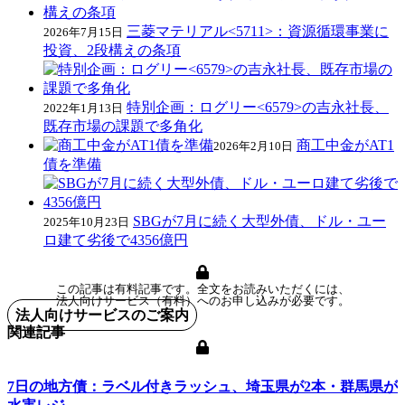
三菱マテリアル<5711>：資源循環事業に
2026年7月15日
投資、2段構えの条項
特別企画：ログリー<6579>の吉永社長、
2022年1月13日
既存市場の課題で多角化
商工中金がAT1
2026年2月10日
債を準備
SBGが7月に続く大型外債、ドル・ユー
2025年10月23日
ロ建て劣後で4356億円
この記事は有料記事です。全文をお読みいただくには、
法人向けサービス（有料）へのお申し込みが必要です。
法人向けサービスのご案内
関連記事
7日の地方債：ラベル付きラッシュ、埼玉県が2本・群馬県が