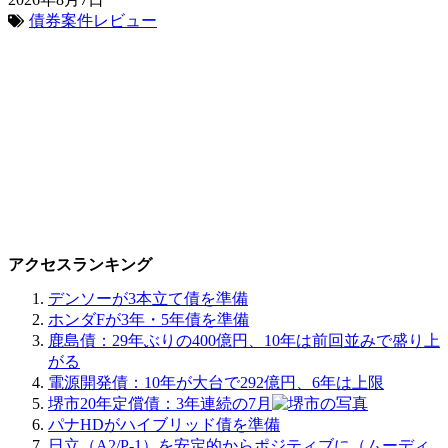
債券案件レビュー
アクセスランキング
デンソーが3本立て債を準備
ホンダFが3年・5年債を準備
鹿島債：29年ぶりの400億円、10年は前回並みで盛り上
がる
電源開発債：10年が大台で292億円、6年は上限
堺市20年定償債：3年連続の7月
パナHDがハイブリッド債を準備
日立（A2/P-1）を安定的からポジティブに（ムーディ