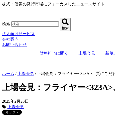
株式・債券の発行市場にフォーカスしたニュースサイト
コ
ン
テ
ン
検索
ツ
検索
に
法人向けサービス
ス
会社案内
キ
お問い合わせ
ッ
プ
財務担当に聞く
上場会見
新規
ホーム
/
上場会見
/
上場会見：フライヤー<323A>、質にこだ
上場会見：フライヤー<323A
2025年2月20日
上場会見