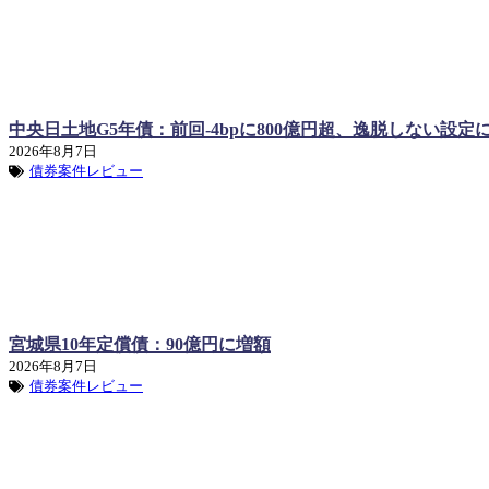
中央日土地G5年債：前回-4bpに800億円超、逸脱しない設定
2026年8月7日
債券案件レビュー
宮城県10年定償債：90億円に増額
2026年8月7日
債券案件レビュー