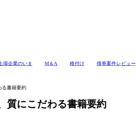
上場企業のいま
M＆A
格付け
債券案件レビュー
わる書籍要約
>、質にこだわる書籍要約