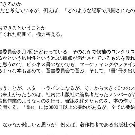
できるのか
身だと考えているが、例えば、「どのような記事で展開された
供できるということか
てくれた範囲で、極力答える。
委員会を月2回ほど行っている。そのなかで候補のロングリス
るかという応用性という3つの観点が満たされているものを優
と思うので、ビジネス書のなかでも、マーケティングやファイ
るような本も含めて、選書委員会で選ぶ。そして、1冊1冊を出
らうことが、スタートラインになるが、そこから大きく3つの
出来上がったものは、社内に出版社の編集者だったメンバーが
編集作業のようなものを行う。確認を終えたものを、本の作り
開する。「flier」には3800冊以上の要約があるが、全ての
、なかなか難しいと思うが、例えば、著作権者である出版社や著