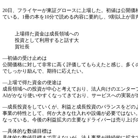
20日、フライヤーが東証グロースに上場した。初値は公開価格の
ている。1冊の本を10分で読める内容に要約し、9割以上が
上場得た資金は成長領域への
投資として利用すると話す大
賀社長
―初値の受け止めは
公開価格に対して非常に高く評価してもらえたと感じ、多く
でしっかり励んで、期待に応えたい。
―上場で得た資金の使途は
成長領域への投資が中心と考えており、法人向けのエンター
AIがかなり使いやすくなってきており、サービスへの実装
―成長投資をしていくが、利益と成長投資のバランスをどの
事業の特性として、何か大きな仕入れや設備が必要ではない
なっている。今後の利益拡大の主要なドライバーは売り上げ
―具体的な数値目標は
具体的な数値目標まで言えないが、法人事業が持続的に拡大