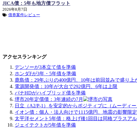
JICA債：5年も地方債フラット
2026年8月7日
債券案件レビュー
アクセスランキング
デンソーが3本立て債を準備
ホンダFが3年・5年債を準備
鹿島債：29年ぶりの400億円、10年は前回並みで盛り上
電源開発債：10年が大台で292億円、6年は上限
パナHDがハイブリッド債を準備
堺市20年定償債：3年連続の7月
日立（A2/P-1）を安定的からポジティブに（ムーディ
イオン債：個人・法人向けで1115億円、地震の影響限
太平洋セメント5年債：格上げ後1回目は同格プラスア
ジェイテクトが5年債を準備