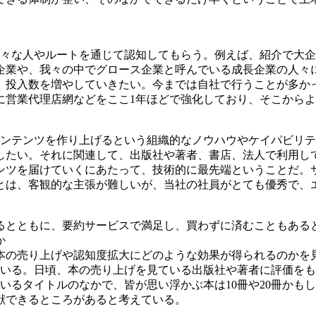
様々な人やルートを通じて認知してもらう。例えば、紹介で大
企業や、我々の中でグロース企業と呼んでいる成長企業の人々
、投入数を増やしていきたい。今までは自社で行うことが多か
に営業代理店網などをここ1年ほどで強化しており、そこから
コンテンツを作り上げるという組織的なノウハウやケイパビリ
したい。それに関連して、出版社や著者、書店、法人で利用し
テンツを届けていくにあたって、技術的に最先端ということだ。
とは、客観的な主張が難しいが、当社の社員がとても優秀で、
るとともに、要約サービスで満足し、買わずに済むこともある
か
本の売り上げや認知度拡大にどのような効果が得られるのかを
ている。日頃、本の売り上げを見ている出版社や著者に評価をも
いるタイトルのなかで、皆が思い浮かぶ本は10冊や20冊かも
献できるところがあると考えている。