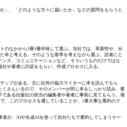
のか」、「どのような方々に届いたか」などの質問をもらうと
トのなかから1冊1冊吟味して選ぶ。当社では、革新性や、分
れた本と考える。そのような基準を考えながら選ぶ。読者にと
ナンス、コミュニケーションなど、そういうものだけではな
版社や著者に許諾をもらい、作成プロセスに入る。
ステップがある。主に社外の協力ライターに本を読んでもら
たくさんいるので、そのメンバーが同じ本をしっかり読み、要
手である出版社の担当の編集者や著者に事前に見てもらう。場
要約で、このプロセスを通していることが、1番大事な要約のク
者が、AIや生成AIを使って自分たちで要約してしまうケー