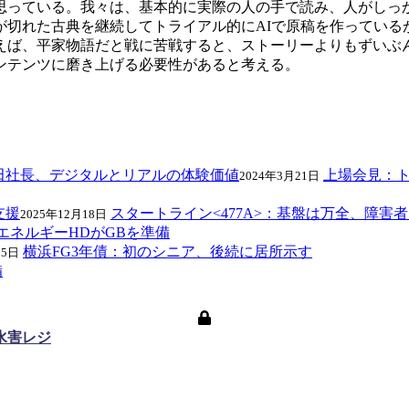
思っている。我々は、基本的に実際の人の手で読み、人がしっ
が切れた古典を継続してトライアル的にAIで原稿を作っている
えば、平家物語だと戦に苦戦すると、ストーリーよりもずいぶ
ンテンツに磨き上げる必要性があると考える。
上場会見：ト
2024年3月21日
スタートライン<477A>：基盤は万全、障害
2025年12月18日
エネルギーHDがGBを準備
横浜FG3年債：初のシニア、後続に居所示す
25日
備
水害レジ