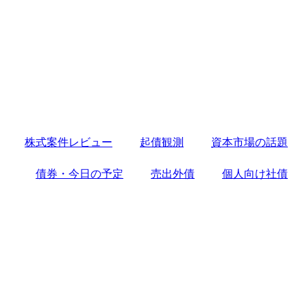
株式案件レビュー
起債観測
資本市場の話題
債券・今日の予定
売出外債
個人向け社債