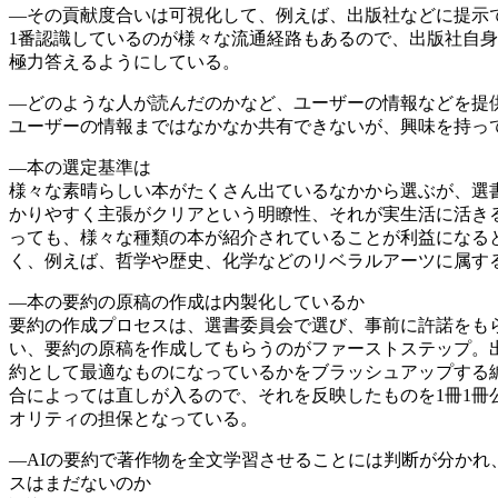
―その貢献度合いは可視化して、例えば、出版社などに提示
1番認識しているのが様々な流通経路もあるので、出版社自
極力答えるようにしている。
―どのような人が読んだのかなど、ユーザーの情報などを提
ユーザーの情報まではなかなか共有できないが、興味を持っ
―本の選定基準は
様々な素晴らしい本がたくさん出ているなかから選ぶが、選書
かりやすく主張がクリアという明瞭性、それが実生活に活き
っても、様々な種類の本が紹介されていることが利益になる
く、例えば、哲学や歴史、化学などのリベラルアーツに属す
―本の要約の原稿の作成は内製化しているか
要約の作成プロセスは、選書委員会で選び、事前に許諾をも
い、要約の原稿を作成してもらうのがファーストステップ。
約として最適なものになっているかをブラッシュアップする
合によっては直しが入るので、それを反映したものを1冊1冊公
オリティの担保となっている。
―AIの要約で著作物を全文学習させることには判断が分かれ
スはまだないのか