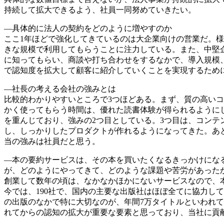
持続して拡大できるよう、社員一同努めていきたい。
―具体的に法人の契約をどのように増やすのか
ここ1年ほどで強化してきているのは大企業向けの営業だ。
きな規模で利用してもらうことに注力している。また、中堅
に知ってもらい、商談や打ち合わせをするなかで、導入規模
で認知度を拡大して顧客に紹介していくことを実現するため
―社長の考える会社の強みとは
比較的わかりやすいところで3つほどある。まず、質の高い
かく使ってもらう時間は、優れた読書体験が得られるように
を重んじており、強みの2つ目としている。3つ目は、コン
し、しっかりしたプロダクトが作れるようになってきた。あ
当の強みは社員だと思う。
―本の要約サービスは、その本を買いたくなるきっかけにな
が、どのようにやってきて、どのような課題や苦労があった
創業して数年の頃は、なかなかほかにないサービスなので、
今では、190社で、国内の主要な出版社はほぼ全てに協力し
の出版のなかで特に大切なのが、年間7万タイトルといわれて
れてからの認知の拡大が重要な要素と思っており、当社に貢