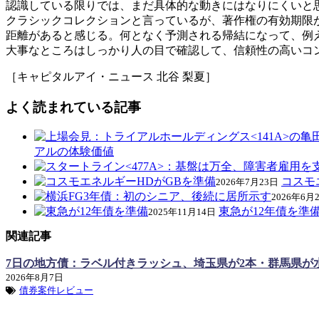
認識している限りでは、まだ具体的な動きにはなりにくいと
クラシックコレクションと言っているが、著作権の有効期限
距離があると感じる。何となく予測される帰結になって、例
大事なところはしっかり人の目で確認して、信頼性の高いコ
［キャピタルアイ・ニュース 北谷 梨夏］
よく読まれている記事
アルの体験価値
コスモ
2026年7月23日
2026年6月
東急が12年債を準
2025年11月14日
関連記事
7日の地方債：ラベル付きラッシュ、埼玉県が2本・群馬県が
2026年8月7日
債券案件レビュー