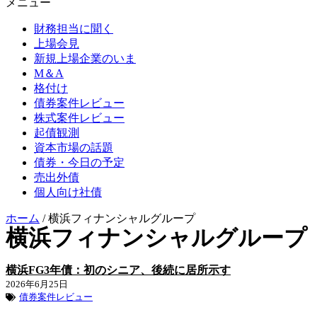
メニュー
財務担当に聞く
上場会見
新規上場企業のいま
M＆A
格付け
債券案件レビュー
株式案件レビュー
起債観測
資本市場の話題
債券・今日の予定
売出外債
個人向け社債
ホーム
/
横浜フィナンシャルグループ
横浜フィナンシャルグループ
横浜FG3年債：初のシニア、後続に居所示す
2026年6月25日
債券案件レビュー