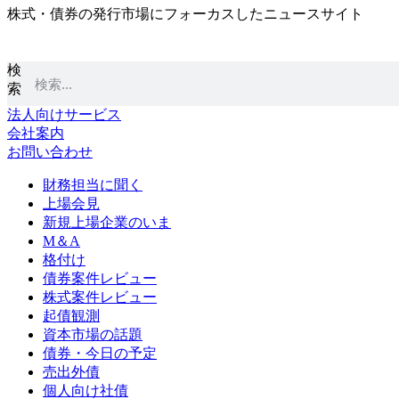
株式・債券の発行市場にフォーカスしたニュースサイト
コ
ン
テ
検
ン
索
ツ
に
法人向けサービス
ス
会社案内
キ
お問い合わせ
ッ
プ
財務担当に聞く
上場会見
新規上場企業のいま
M＆A
格付け
債券案件レビュー
株式案件レビュー
起債観測
資本市場の話題
債券・今日の予定
売出外債
個人向け社債