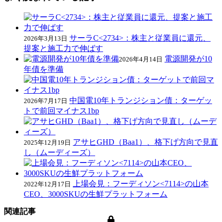
サーラC<2734>：株主と従業員に還元、
2026年3月13日
提案と施工力で伸ばす
電源開発が10
2026年4月14日
年債を準備
中国電10年トランジション債：ターゲッ
2026年7月17日
トで前回マイナス1bp
アサヒGHD（Baa1）、格下げ方向で見直
2025年12月19日
し（ムーディーズ）
上場会見：フーディソン<7114>の山本
2022年12月17日
CEO、3000SKUの生鮮プラットフォーム
関連記事