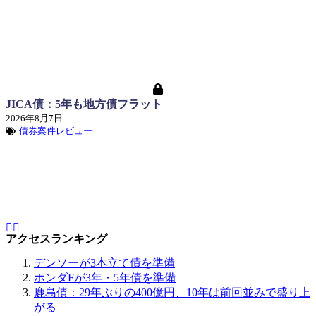
JICA債：5年も地方債フラット
2026年8月7日
債券案件レビュー
アクセスランキング
デンソーが3本立て債を準備
ホンダFが3年・5年債を準備
鹿島債：29年ぶりの400億円、10年は前回並みで盛り上
がる