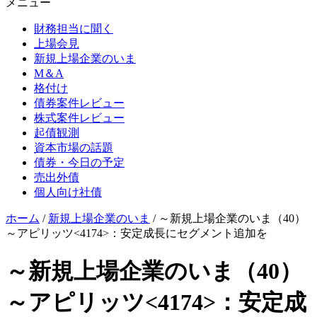
メニュー
財務担当に聞く
上場会見
新規上場企業のいま
M＆A
格付け
債券案件レビュー
株式案件レビュー
起債観測
資本市場の話題
債券・今日の予定
売出外債
個人向け社債
ホーム
/
新規上場企業のいま
/
～新規上場企業のいま（40）
～アピリッツ<4174>：安定成長にセグメント追加を
～新規上場企業のいま（40）
～アピリッツ<4174>：安定成