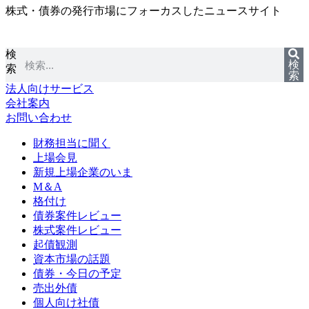
株式・債券の発行市場にフォーカスしたニュースサイト
コ
ン
テ
検
ン
検
索
ツ
索
に
法人向けサービス
ス
会社案内
キ
お問い合わせ
ッ
プ
財務担当に聞く
上場会見
新規上場企業のいま
M＆A
格付け
債券案件レビュー
株式案件レビュー
起債観測
資本市場の話題
債券・今日の予定
売出外債
個人向け社債