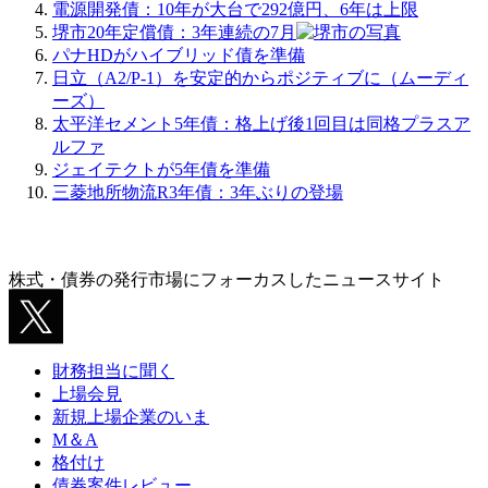
電源開発債：10年が大台で292億円、6年は上限
堺市20年定償債：3年連続の7月
パナHDがハイブリッド債を準備
日立（A2/P-1）を安定的からポジティブに（ムーディ
ーズ）
太平洋セメント5年債：格上げ後1回目は同格プラスア
ルファ
ジェイテクトが5年債を準備
三菱地所物流R3年債：3年ぶりの登場
株式・債券の発行市場にフォーカスしたニュースサイト
財務担当に聞く
上場会見
新規上場企業のいま
M＆A
格付け
債券案件レビュー