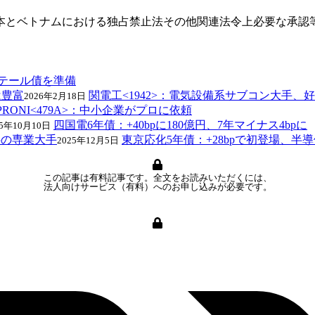
日本とベトナムにおける独占禁止法その他関連法令上必要な承認
リテール債を準備
関電工<1942>：電気設備系サブコン大手、
2026年2月18日
PRONI<479A>：中小企業がプロに依頼
四国電6年債：+40bpに180億円、7年マイナス4bpに
25年10月10日
東京応化5年債：+28bpで初登場、
2025年12月5日
この記事は有料記事です。全文をお読みいただくには、
法人向けサービス（有料）へのお申し込みが必要です。