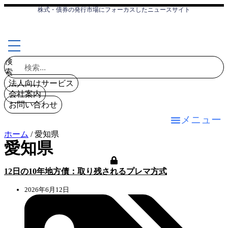
コ
株式・債券の発行市場にフォーカスしたニュースサイト
ン
テ
ン
ツ
検
に
検索
索
ス
キ
法人向けサービス
ッ
会社案内
プ
お問い合わせ
メニュー
ホーム
/
愛知県
愛知県
12日の10年地方債：取り残されるプレマ方式
2026年6月12日