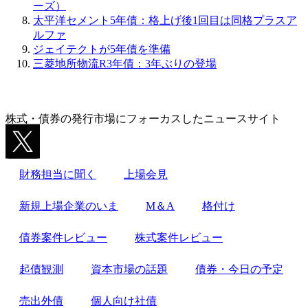
ーズ）
太平洋セメント5年債：格上げ後1回目は同格プラスア
ルファ
ジェイテクトが5年債を準備
三菱地所物流R3年債：3年ぶりの登場
株式・債券の発行市場にフォーカスしたニュースサイト
財務担当に聞く
上場会見
新規上場企業のいま
M＆A
格付け
債券案件レビュー
株式案件レビュー
起債観測
資本市場の話題
債券・今日の予定
売出外債
個人向け社債