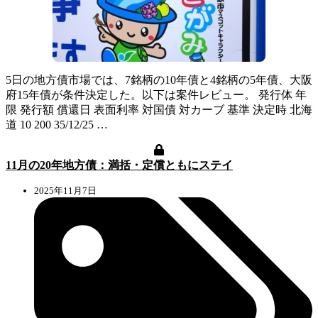
5日の地方債市場では、7銘柄の10年債と4銘柄の5年債、大阪
府15年債が条件決定した。以下は案件レビュー。 発行体 年
限 発行額 償還日 表面利率 対国債 対カーブ 基準 決定時 北海
道 10 200 35/12/25 …
11月の20年地方債：満括・定償ともにステイ
2025年11月7日