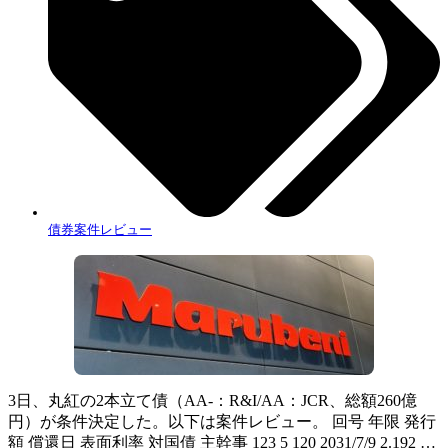
債券案件レビュー
3日、丸紅の2本立て債（AA-：R&I/AA：JCR、総額260億
円）が条件決定した。以下は案件レビュー。 回号 年限 発行
額 償還日 表面利率 対国債 主幹事 123 5 120 2031/7/9 2.192 …