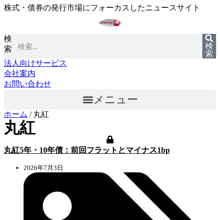
株式・債券の発行市場にフォーカスしたニュースサイト
コ
ン
テ
検
ン
検
索
ツ
索
に
法人向けサービス
ス
会社案内
キ
お問い合わせ
ッ
メニュー
プ
ホーム
/
丸紅
丸紅
丸紅5年・10年債：前回フラットとマイナス1bp
2026年7月3日