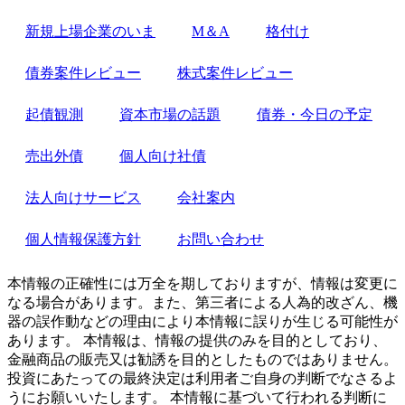
新規上場企業のいま
M＆A
格付け
債券案件レビュー
株式案件レビュー
起債観測
資本市場の話題
債券・今日の予定
売出外債
個人向け社債
法人向けサービス
会社案内
個人情報保護方針
お問い合わせ
本情報の正確性には万全を期しておりますが、情報は変更に
なる場合があります。また、第三者による人為的改ざん、機
器の誤作動などの理由により本情報に誤りが生じる可能性が
あります。 本情報は、情報の提供のみを目的としており、
金融商品の販売又は勧誘を目的としたものではありません。
投資にあたっての最終決定は利用者ご自身の判断でなさるよ
うにお願いいたします。 本情報に基づいて行われる判断に