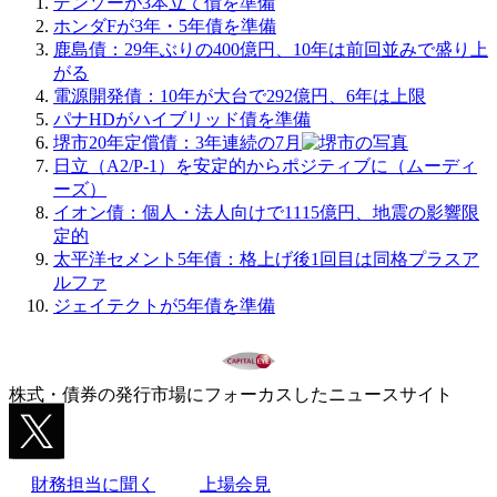
デンソーが3本立て債を準備
ホンダFが3年・5年債を準備
鹿島債：29年ぶりの400億円、10年は前回並みで盛り上
がる
電源開発債：10年が大台で292億円、6年は上限
パナHDがハイブリッド債を準備
堺市20年定償債：3年連続の7月
日立（A2/P-1）を安定的からポジティブに（ムーディ
ーズ）
イオン債：個人・法人向けで1115億円、地震の影響限
定的
太平洋セメント5年債：格上げ後1回目は同格プラスア
ルファ
ジェイテクトが5年債を準備
株式・債券の発行市場にフォーカスしたニュースサイト
財務担当に聞く
上場会見