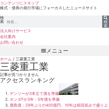
コンテンツにスキップ
株式・債券の発行市場にフォーカスしたニュースサイト
検
索
検
索
法人向けサービス
会社案内
お問い合わせ
メニュー
ホーム
/
三菱重工業
三菱重工業
記事が見つかりません
アクセスランキング
デンソーが3本立て債を準備
ホンダFが3年・5年債を準備
鹿島債：29年ぶりの400億円、10年は前回並みで盛り上