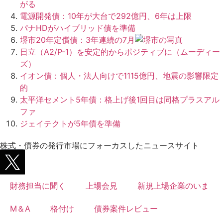
がる
電源開発債：10年が大台で292億円、6年は上限
パナHDがハイブリッド債を準備
堺市20年定償債：3年連続の7月
日立（A2/P-1）を安定的からポジティブに（ムーディー
ズ）
イオン債：個人・法人向けで1115億円、地震の影響限定
的
太平洋セメント5年債：格上げ後1回目は同格プラスアル
ファ
ジェイテクトが5年債を準備
株式・債券の発行市場にフォーカスしたニュースサイト
財務担当に聞く
上場会見
新規上場企業のいま
M＆A
格付け
債券案件レビュー