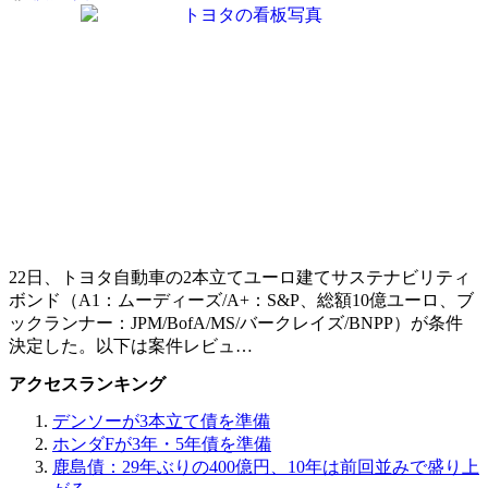
22日、トヨタ自動車の2本立てユーロ建てサステナビリティ
ボンド（A1：ムーディーズ/A+：S&P、総額10億ユーロ、ブ
ックランナー：JPM/BofA/MS/バークレイズ/BNPP）が条件
決定した。以下は案件レビュ…
アクセスランキング
デンソーが3本立て債を準備
ホンダFが3年・5年債を準備
鹿島債：29年ぶりの400億円、10年は前回並みで盛り上