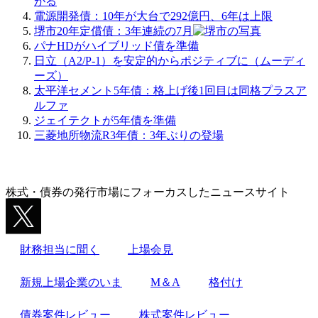
がる
電源開発債：10年が大台で292億円、6年は上限
堺市20年定償債：3年連続の7月
パナHDがハイブリッド債を準備
日立（A2/P-1）を安定的からポジティブに（ムーディ
ーズ）
太平洋セメント5年債：格上げ後1回目は同格プラスア
ルファ
ジェイテクトが5年債を準備
三菱地所物流R3年債：3年ぶりの登場
株式・債券の発行市場にフォーカスしたニュースサイト
財務担当に聞く
上場会見
新規上場企業のいま
M＆A
格付け
債券案件レビュー
株式案件レビュー