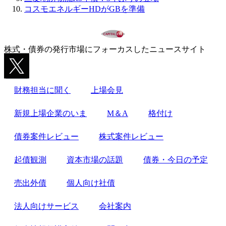
コスモエネルギーHDがGBを準備
株式・債券の発行市場にフォーカスしたニュースサイト
財務担当に聞く
上場会見
新規上場企業のいま
M＆A
格付け
債券案件レビュー
株式案件レビュー
起債観測
資本市場の話題
債券・今日の予定
売出外債
個人向け社債
法人向けサービス
会社案内