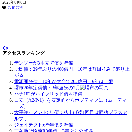
2026年8月6日
起債観測
アクセスランキング
デンソーが3本立て債を準備
鹿島債：29年ぶりの400億円、10年は前回並みで盛り上
がる
電源開発債：10年が大台で292億円、6年は上限
堺市20年定償債：3年連続の7月
パナHDがハイブリッド債を準備
日立（A2/P-1）を安定的からポジティブに（ムーディ
ーズ）
太平洋セメント5年債：格上げ後1回目は同格プラスア
ルファ
ジェイテクトが5年債を準備
三菱地所物流R3年債：3年ぶりの登場