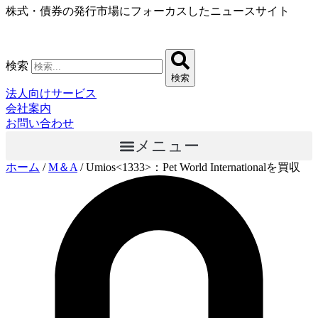
株式・債券の発行市場にフォーカスしたニュースサイト
コ
ン
テ
ン
検索
ツ
検索
に
法人向けサービス
ス
会社案内
キ
お問い合わせ
ッ
メニュー
プ
ホーム
/
M＆A
/
Umios<1333>：Pet World Internationalを買収