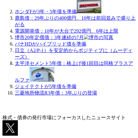
ホンダFが3年・5年債を準備
鹿島債：29年ぶりの400億円、10年は前回並みで盛り上
がる
電源開発債：10年が大台で292億円、6年は上限
堺市20年定償債：3年連続の7月
パナHDがハイブリッド債を準備
日立（A2/P-1）を安定的からポジティブに（ムーディ
ーズ）
太平洋セメント5年債：格上げ後1回目は同格プラスア
ルファ
ジェイテクトが5年債を準備
三菱地所物流R3年債：3年ぶりの登場
株式・債券の発行市場にフォーカスしたニュースサイト