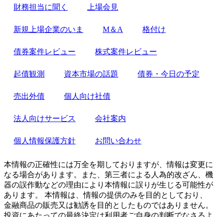
財務担当に聞く
上場会見
新規上場企業のいま
M＆A
格付け
債券案件レビュー
株式案件レビュー
起債観測
資本市場の話題
債券・今日の予定
売出外債
個人向け社債
法人向けサービス
会社案内
個人情報保護方針
お問い合わせ
本情報の正確性には万全を期しておりますが、情報は変更に
なる場合があります。また、第三者による人為的改ざん、機
器の誤作動などの理由により本情報に誤りが生じる可能性が
あります。 本情報は、情報の提供のみを目的としており、
金融商品の販売又は勧誘を目的としたものではありません。
投資にあたっての最終決定は利用者ご自身の判断でなさるよ