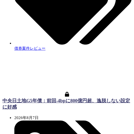
債券案件レビュー
中央日土地G5年債：前回-4bpに800億円超、逸脱しない設定
に好感
2026年8月7日