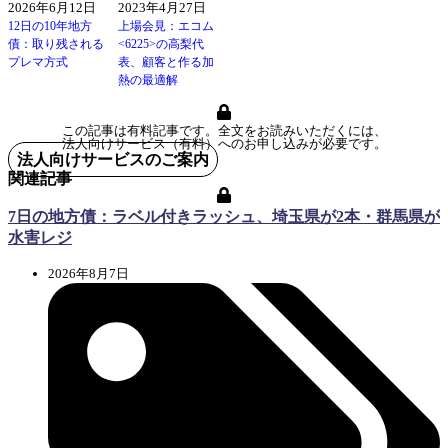
2026年6月12日
2023年4月27日
12日の10年地方
上場会見：エコム
債：取り残される
<6225>の高梨代
プレマ方式
表、顧客と作る加
熱の最適解
この記事は有料記事です。全文をお読みいただくには、
法人向けサービス（有料）へのお申し込みが必要です。
法人向けサービスのご案内
関連記事
7日の地方債：ラベル付きラッシュ、埼玉県が2本・群馬県が
水害レジ
2026年8月7日