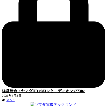
経営統合：ヤマダHD<9831>とエディオン<2730>
2026年6月5日
M＆A