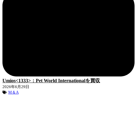
Umios<1333>：Pet World Internationalを買収
2026年6月29日
M＆A