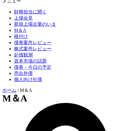
メニュー
財務担当に聞く
上場会見
新規上場企業のいま
M＆A
格付け
債券案件レビュー
株式案件レビュー
起債観測
資本市場の話題
債券・今日の予定
売出外債
個人向け社債
ホーム
/
M＆A
M＆A