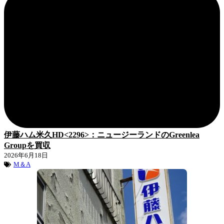
伊藤ハム米久HD<2296>：ニュージーランドのGreenlea
Groupを買収
2026年6月18日
M＆A