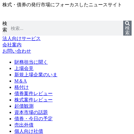
株式・債券の発行市場にフォーカスしたニュースサイト
コ
ン
テ
検
ン
検
索
ツ
索
に
法人向けサービス
ス
会社案内
キ
お問い合わせ
ッ
プ
財務担当に聞く
上場会見
新規上場企業のいま
M＆A
格付け
債券案件レビュー
株式案件レビュー
起債観測
資本市場の話題
債券・今日の予定
売出外債
個人向け社債