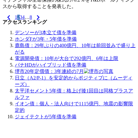
スから取得することを発表した。
1
2
3
4
…
8
投
アクセスランキング
稿
デンソーが3本立て債を準備
ナ
ホンダFが3年・5年債を準備
鹿島債：29年ぶりの400億円、10年は前回並みで盛り上
ビ
がる
ゲ
電源開発債：10年が大台で292億円、6年は上限
パナHDがハイブリッド債を準備
ー
堺市20年定償債：3年連続の7月
シ
日立（A2/P-1）を安定的からポジティブに（ムーディ
ーズ）
ョ
太平洋セメント5年債：格上げ後1回目は同格プラスア
ン
ルファ
イオン債：個人・法人向けで1115億円、地震の影響限
定的
ジェイテクトが5年債を準備