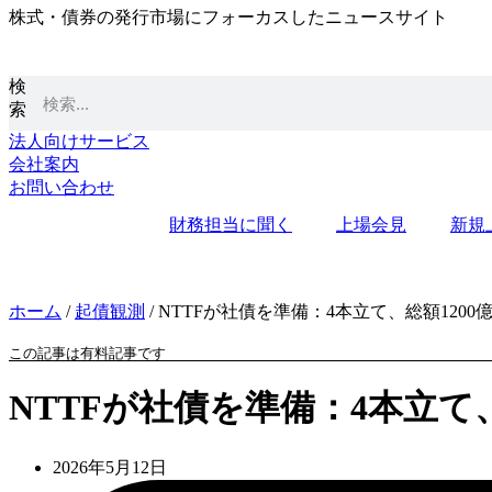
株式・債券の発行市場にフォーカスしたニュースサイト
コ
ン
テ
検
ン
索
ツ
に
法人向けサービス
ス
会社案内
キ
お問い合わせ
ッ
財務担当に聞く
上場会見
新規
プ
ホーム
/
起債観測
/
NTTFが社債を準備：4本立て、総額1200
この記事は有料記事です
NTTFが社債を準備：4本立て、
2026年5月12日