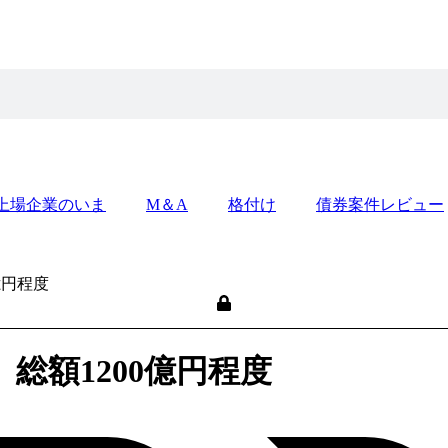
上場企業のいま
M＆A
格付け
債券案件レビュー
億円程度
総額1200億円程度