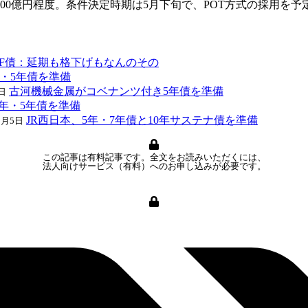
200億円程度。条件決定時期は5月下旬で、POT方式の採用を予
TF債：延期も格下げもなんのその
年・5年債を準備
古河機械金属がコベナンツ付き5年債を準備
日
年・5年債を準備
JR西日本、5年・7年債と10年サステナ債を準備
8月5日
この記事は有料記事です。全文をお読みいただくには、
法人向けサービス（有料）へのお申し込みが必要です。