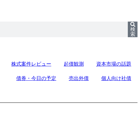
検
索
株式案件レビュー
起債観測
資本市場の話題
債券・今日の予定
売出外債
個人向け社債