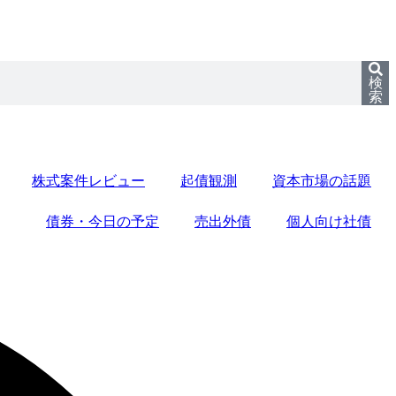
検
索
株式案件レビュー
起債観測
資本市場の話題
債券・今日の予定
売出外債
個人向け社債