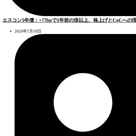
エスコン5年債：+77bpで1年前の倍以上、格上げとCoCへの
2026年7月10日