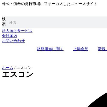
株式・債券の発行市場にフォーカスしたニュースサイト
コ
ン
テ
検
ン
索
ツ
に
法人向けサービス
ス
会社案内
キ
お問い合わせ
ッ
財務担当に聞く
上場会見
新規
プ
ホーム
/
エスコン
エスコン