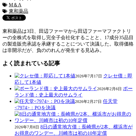
M＆A
東和薬品
東和薬品は3日、田辺ファーマから田辺ファーマファクトリ
ーの全株式を取得し完全子会社化することと、17成分35品目
の製造販売承認を承継することについて決議した。取得価格
は非開示だが、負ののれんが発生する見込み。
よく読まれている記事
クレセ債：即
2026年7月17日
応して1本値
ポー
2026年2月6日
ランド債：史上最大のサムライ
任天堂
2026年2月27日
<7974>：POを決議
8日の通常地方債：長崎県が2本、横浜市が
2026年7月8日
お得意のワンデー、川崎市は初の10年定償