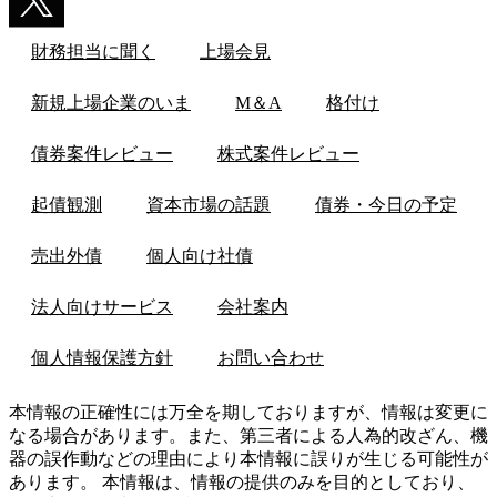
財務担当に聞く
上場会見
新規上場企業のいま
M＆A
格付け
債券案件レビュー
株式案件レビュー
起債観測
資本市場の話題
債券・今日の予定
売出外債
個人向け社債
法人向けサービス
会社案内
個人情報保護方針
お問い合わせ
本情報の正確性には万全を期しておりますが、情報は変更に
なる場合があります。また、第三者による人為的改ざん、機
器の誤作動などの理由により本情報に誤りが生じる可能性が
あります。 本情報は、情報の提供のみを目的としており、