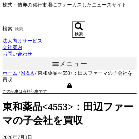
株式・債券の発行市場にフォーカスしたニュースサイト
コ
ン
テ
ン
検索
ツ
検索
に
法人向けサービス
ス
会社案内
キ
お問い合わせ
ッ
メニュー
プ
ホーム
/
M＆A
/
東和薬品<4553>：田辺ファーマの子会社を
買収
この記事は有料記事です
東和薬品<4553>：田辺ファー
マの子会社を買収
2026年7月3日