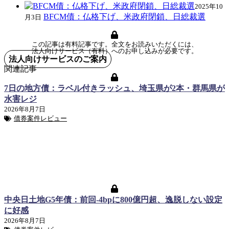
2025年10
BFCM債：仏格下げ、米政府閉鎖、日総裁選
月3日
この記事は有料記事です。全文をお読みいただくには、
法人向けサービス（有料）へのお申し込みが必要です。
法人向けサービスのご案内
関連記事
7日の地方債：ラベル付きラッシュ、埼玉県が2本・群馬県が
水害レジ
2026年8月7日
債券案件レビュー
中央日土地G5年債：前回-4bpに800億円超、逸脱しない設定
に好感
2026年8月7日