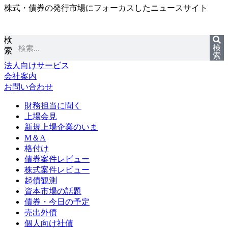
株式・債券の発行市場にフォーカスしたニュースサイト
コ
ン
テ
検
ン
検
索
ツ
索
に
法人向けサービス
ス
会社案内
キ
お問い合わせ
ッ
プ
財務担当に聞く
上場会見
新規上場企業のいま
M＆A
格付け
債券案件レビュー
株式案件レビュー
起債観測
資本市場の話題
債券・今日の予定
売出外債
個人向け社債