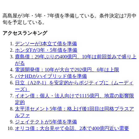
高島屋が3年・5年・7年債を準備している。条件決定は7月中
旬を予定している。
アクセスランキング
デンソーが3本立て債を準備
ホンダFが3年・5年債を準備
鹿島債：29年ぶりの400億円、10年は前回並みで盛り上
がる
電源開発債：10年が大台で292億円、6年は上限
パナHDがハイブリッド債を準備
日立（A2/P-1）を安定的からポジティブに（ムーディ
ーズ）
イオン債：個人・法人向けで1115億円、地震の影響限
定的
太平洋セメント5年債：格上げ後1回目は同格プラスア
ルファ
ジェイテクトが5年債を準備
オリコ債：大台見せて会話、2本で400億円近い需要