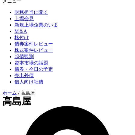
メニュー
財務担当に聞く
上場会見
新規上場企業のいま
M＆A
格付け
債券案件レビュー
株式案件レビュー
起債観測
資本市場の話題
債券・今日の予定
売出外債
個人向け社債
ホーム
/
高島屋
高島屋